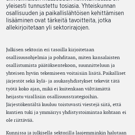
yleisesti tunnustettu tosiasia. Yhteiskunnan
osallisuuden ja paikallislähtöisen kehittämisen
lisääminen ovat tärkeitä tavoitteita, jotka
allekirjoitetaan yli sektorirajojen.
Julkisen sektorin eri tasoilla kirjoitetaan
osallisuusohjelmia ja pohditaan, miten kansalaisten
osallistumista päätöksentekoon, suunnitteluun ja
yhteisen hyvän tekemiseen voitaisiin lisätä. Paikalliset
järjestöt sekä kylä- ja asukasyhdistykset tekevät tätä
työtä koko ajan, mikä ei kuitenkaan välttämättä
heijastu virallisiin osallisuusstrategioihin.
Järjestökentältä kuuluu toistuvasti viestejä siitä, että
kuntien tuki ja ymmärrys yhdistystoimintaa kohtaan ei
ole riittävää.
Kunnissa ja julkisella sektorilla laajemminkin halutaan