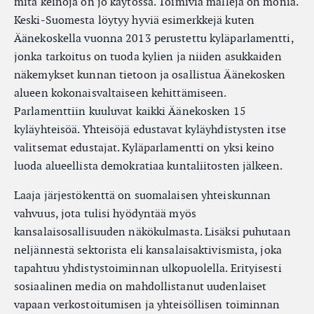
mitä keinoja on jo käytössä. Toimivia malleja on monia.
Keski-Suomesta löytyy hyviä esimerkkejä kuten
Äänekoskella vuonna 2013 perustettu kyläparlamentti,
jonka tarkoitus on tuoda kylien ja niiden asukkaiden
näkemykset kunnan tietoon ja osallistua Äänekosken
alueen kokonaisvaltaiseen kehittämiseen.
Parlamenttiin kuuluvat kaikki Äänekosken 15
kyläyhteisöä. Yhteisöjä edustavat kyläyhdistysten itse
valitsemat edustajat. Kyläparlamentti on yksi keino
luoda alueellista demokratiaa kuntaliitosten jälkeen.
Laaja järjestökenttä on suomalaisen yhteiskunnan
vahvuus, jota tulisi hyödyntää myös
kansalaisosallisuuden näkökulmasta. Lisäksi puhutaan
neljännestä sektorista eli kansalaisaktivismista, joka
tapahtuu yhdistystoiminnan ulkopuolella. Erityisesti
sosiaalinen media on mahdollistanut uudenlaiset
vapaan verkostoitumisen ja yhteisöllisen toiminnan