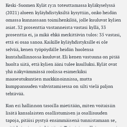
Keski-Suomen Kylät ry:n toteuttamassa kyläkyselyssä
(2021) alueen kyläyhdistyksiltä kysyttiin, onko heidän
omassa kunnassaan toimihenkilöä, jolle kuuluvat kylien
asiat. 32 prosenttia vastanneista vastasi kyllä, 33
prosenttia ei, ja mikä ehkä merkittävin tulos: 35 vastasi,
että ei osaa sanoa. Kaikille kyläyhdistyksille ei ole
selvää, kenen työpöydälle heidän huolensa
kuntahallinnossa kuuluvat. Eli kenen vastuuna on pitää
huolta siitä, että kylien ääni tulee kuulluksi. Kylät ovat
yhä näkyvämmässä roolissa esimerkiksi
maaseutukuntien markkinoinnissa, mutta
kumppanuuden vahvistamisessa on silti vielä paljon
tehtävää.
Kun eri hallinnon tasoilla mietitään, miten voitaisiin
lisätä kansalaisten osallistumisen ja osallisuuden
tapoja, pitäisi pystyä ensimmäisenä tunnistamaan se,