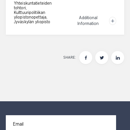
Yhteiskuntatieteiden
tohtori,
Kulttuuripolitiikan
yliopistonopettaja,
Additional
Jyväskylän yliopisto
Information
SHARE:
Email for newsletter subscription