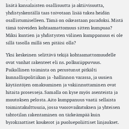
lisätä kansalaisten osallisuutta ja aktiivisuutta,
yhdistyskentällä taas toivotaan lisää tukea heidän
osallistumiselleen. Tämä on oikeastaan paradoksi. Mistä
tämä toiveiden kohtaamattomuus sitten kumpuaa?
Miksi kuntien ja yhdistysten välinen kumppanuus ei ole
sillä tasolla millä sen pitäisi olla?
Yksi keskeinen selittävä tekijä kohtaamattomuudelle
ovat vanhat rakenteet eli ns. polkuriippuvuus.
Paikallinen toiminta on perustunut pitkälti
kunnallispolitiikan ja -hallinnon varassa, ja uusien
käytäntöjen omaksuminen ja vakiinnuttaminen ovat
hitaita prosesseja. Samalla on kyse myös asenteista ja
muutoksen pelosta. Aito kumppanuus vaatii sellaista
toimintakulttuuria, jossa vuorovaikutuksen ja yhteisen
tahtotilan rakentaminen on tärkeämpää kuin
byrokraattiset koukerot ja puoluepoliittiset linjaukset.