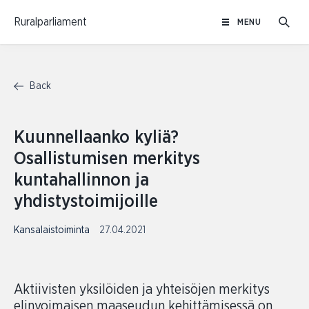
Skip
Ruralparliament
MENU
to
content
Back
Kuunnellaanko kyliä?
Osallistumisen merkitys
kuntahallinnon ja
yhdistystoimijoille
Kansalaistoiminta
27.04.2021
Aktiivisten yksilöiden ja yhteisöjen merkitys
elinvoimaisen maaseudun kehittämisessä on