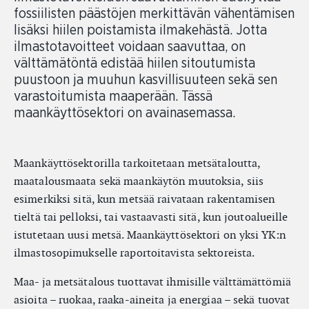
fossiilisten päästöjen merkittävän vähentämisen
lisäksi hiilen poistamista ilmakehästä. Jotta
ilmastotavoitteet voidaan saavuttaa, on
välttämätöntä edistää hiilen sitoutumista
puustoon ja muuhun kasvillisuuteen sekä sen
varastoitumista maaperään. Tässä
maankäyttösektori on avainasemassa.
Maankäyttösektorilla tarkoitetaan metsätaloutta,
maatalousmaata sekä maankäytön muutoksia, siis
esimerkiksi sitä, kun metsää raivataan rakentamisen
tieltä tai pelloksi, tai vastaavasti sitä, kun joutoalueille
istutetaan uusi metsä. Maankäyttösektori on yksi YK:n
ilmastosopimukselle raportoitavista sektoreista.
Maa- ja metsätalous tuottavat ihmisille välttämättömiä
asioita – ruokaa, raaka-aineita ja energiaa – sekä tuovat