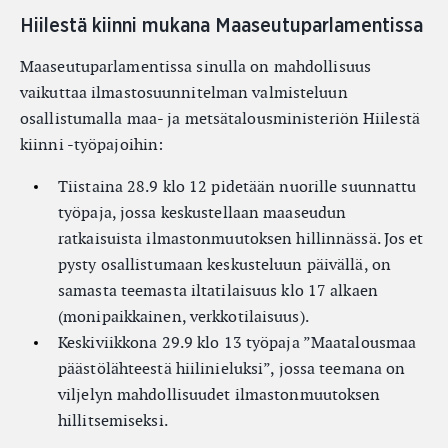
Hiilestä kiinni mukana Maaseutuparlamentissa
Maaseutuparlamentissa sinulla on mahdollisuus
vaikuttaa ilmastosuunnitelman valmisteluun
osallistumalla maa- ja metsätalousministeriön Hiilestä
kiinni -työpajoihin:
Tiistaina 28.9 klo 12 pidetään nuorille suunnattu
työpaja, jossa keskustellaan maaseudun
ratkaisuista ilmastonmuutoksen hillinnässä. Jos et
pysty osallistumaan keskusteluun päivällä, on
samasta teemasta iltatilaisuus klo 17 alkaen
(monipaikkainen, verkkotilaisuus).
Keskiviikkona 29.9 klo 13 työpaja ”Maatalousmaa
päästölähteestä hiilinieluksi”, jossa teemana on
viljelyn mahdollisuudet ilmastonmuutoksen
hillitsemiseksi.