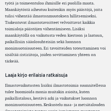
työtä ja toimeentuloa ihmisille eri puolilla maata.
Maankäytöstä aiheutuu kuitenkin myös päästöjä, joita
tulisi vähentää ilmastonmuutoksen hillitsemiseksi.
Tiukentuvat ilmastotavoitteet velvoittavat kaikkia
toimialoja päästöjen vähentämiseen. Lisäksi
maankäytöllä on vaikutusta veden kiertoon ja laatuun,
paikallisiin sääolosuhteisiin sekä luonnon
monimuotoisuuteen. Eri tavoitteiden toteuttaminen voi
sisältää ristiriitoja, joiden sovittaminen yhteen on
tärkeää.
Laaja kirjo erilaisia ratkaisuja
Ilmastovaikutusten lisäksi ilmastotoimia suunnitellessa
tulee huomioida monia muitakin asioita, kuten
paikallistalous, kestävä arki ja vaikutukset luonnon
monimuotoisuuteen. Keskustelu maa- ja metsätalouden