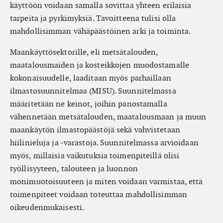
käyttöön voidaan samalla sovittaa yhteen erilaisia
tarpeita ja pyrkimyksiä. Tavoitteena tulisi olla
mahdollisimman vähäpäästöinen arki ja toiminta.
Maankäyttösektorille, eli metsätalouden,
maatalousmaiden ja kosteikkojen muodostamalle
kokonaisuudelle, laaditaan myös parhaillaan
ilmastosuunnitelmaa (MISU). Suunnitelmassa
määritetään ne keinot, joihin panostamalla
vähennetään metsätalouden, maatalousmaan ja muun
maankäytön ilmastopäästöjä sekä vahvistetaan
hiilinieluja ja -varastoja. Suunnitelmassa arvioidaan
myös, millaisia vaikutuksia toimenpiteillä olisi
työllisyyteen, talouteen ja luonnon
monimuotoisuuteen ja miten voidaan varmistaa, että
toimenpiteet voidaan toteuttaa mahdollisimman
oikeudenmukaisesti.