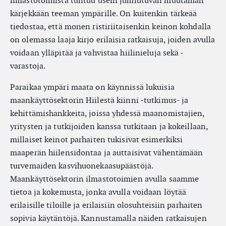
ilmastotoimista tuntuu usein jumiutuvan muutaman
kärjekkään teeman ympärille. On kuitenkin tärkeää
tiedostaa, että monen ristiriitaisenkin keinon kohdalla
on olemassa laaja kirjo erilaisia ratkaisuja, joiden avulla
voidaan ylläpitää ja vahvistaa hiilinieluja sekä -
varastoja.
Paraikaa ympäri maata on käynnissä lukuisia
maankäyttösektorin Hiilestä kiinni -tutkimus- ja
kehittämishankkeita, joissa yhdessä maanomistajien,
yritysten ja tutkijoiden kanssa tutkitaan ja kokeillaan,
millaiset keinot parhaiten tukisivat esimerkiksi
maaperän hiilensidontaa ja auttaisivat vähentämään
turvemaiden kasvihuonekaasupäästöjä.
Maankäyttösektorin ilmastotoimien avulla saamme
tietoa ja kokemusta, jonka avulla voidaan löytää
erilaisille tiloille ja erilaisiin olosuhteisiin parhaiten
sopivia käytäntöjä. Kannustamalla näiden ratkaisujen