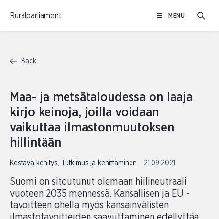
Skip
Ruralparliament
MENU
to
content
Back
Maa- ja metsätaloudessa on laaja
kirjo keinoja, joilla voidaan
vaikuttaa ilmastonmuutoksen
hillintään
Kestävä kehitys
,
Tutkimus ja kehittäminen
21.09.2021
Suomi on sitoutunut olemaan hiilineutraali
vuoteen 2035 mennessä. Kansallisen ja EU -
tavoitteen ohella myös kansainvälisten
ilmastotavoitteiden saavuttaminen edellyttää