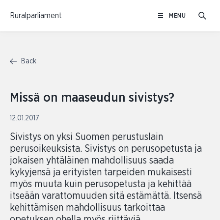
Skip
Ruralparliament
MENU
to
content
Back
Missä on maaseudun sivistys?
12.01.2017
Sivistys on yksi Suomen perustuslain
perusoikeuksista. Sivistys on perusopetusta ja
jokaisen yhtäläinen mahdollisuus saada
kykyjensä ja erityisten tarpeiden mukaisesti
myös muuta kuin perusopetusta ja kehittää
itseään varattomuuden sitä estämättä. Itsensä
kehittämisen mahdollisuus tarkoittaa
opetuksen ohella myös riittäviä