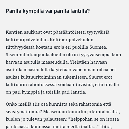
Parilla kympillä vai parilla lantilla?
Kuntien asukkaat ovat pääsääntöisesti tyytyväisiä
kulttuuripalveluihin. Kulttuuripalveluiden
riittävyydessä koetaan eroja eri puolilla Suomea.
Sisemmillä kaupunkialueilla oltiin tyytyväisempiä kuin
harvaan asutulla maaseudulla. Yleistäen harvaan
asutulla maaseudulla käytetään vähemmän rahaa per
asukas kulttuuritoiminnan tukemiseen. Suuret erot
kulttuurin rahoituksessa voidaan tiivistää, että toisilla
on pari kymppiä ja toisilla pari lanttia.
Onko meillä siis osa kunnista sekä rahattomia että
sivistymättömiä? Maaseudun kunnilta ja kuntalaisilta,
kuulen jo tulevan palautteen: ”helppohan se on isossa
ja rikkaassa kunnassa, mutta meillä täällä…” Totta,