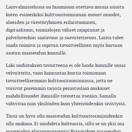
Lainvalmistelussa on huomioon otettava monia asioita
kuten esimerkiksi kulttuuritoiminnan monet muodot,
alueiden ja väestöryhmien erilaistuminen,
digitaalisuus, toimialojen väliset rajapinnat ja
palveluverkon saatavuus ja saavutettavuus. Laista tulee
saada toimiva ja sopivan tavoitteellinen myös harvaan
asutun maaseudun kunnille.
Laki uudistuksen tavoitteena ei ole luoda kunnille uusia
velvoitteita, vaan kannustaa kuntia toimimaan
tavoitteellisemmin kulttuuritoiminnassa, jotta ne
voisivat paremmin tarjota perustuslain mukaiset
mahdollisuudet ihmisille toteuttaa itseään. Samalla
vahvistaa niin yksilöiden kuin yhteisöidenkin sivistystä.
Tässä on hyvä olla maaseudun kulttuuritoimijoidenkin
olla mukana. Ei unohdeta kulttuuria, sillä se on yksi osa
maaseudun elinvoimaisuutta! Kysymykset maaseudun