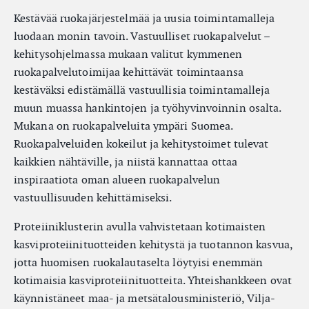
Kestävää ruokajärjestelmää ja uusia toimintamalleja
luodaan monin tavoin. Vastuulliset ruokapalvelut –
kehitysohjelmassa mukaan valitut kymmenen
ruokapalvelutoimijaa kehittävät toimintaansa
kestäväksi edistämällä vastuullisia toimintamalleja
muun muassa hankintojen ja työhyvinvoinnin osalta.
Mukana on ruokapalveluita ympäri Suomea.
Ruokapalveluiden kokeilut ja kehitystoimet tulevat
kaikkien nähtäville, ja niistä kannattaa ottaa
inspiraatiota oman alueen ruokapalvelun
vastuullisuuden kehittämiseksi.
Proteiiniklusterin avulla vahvistetaan kotimaisten
kasviproteiinituotteiden kehitystä ja tuotannon kasvua,
jotta huomisen ruokalautaselta löytyisi enemmän
kotimaisia kasviproteiinituotteita. Yhteishankkeen ovat
käynnistäneet maa- ja metsätalousministeriö, Vilja-