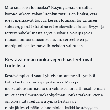
Mitä sitä söisi lounaaksi? Kysymyksestä on tullut
korona-aikaan vähän liiankin tuttu. Sen lisäksi, että
ideat meinaavat loppua kesken lounaan loihtimisen
suhteen, pohtii sitä aina eri ruokavalintoja kestävyys- ja
terveysnäkökulmasta. Syvä huokaus. Voisipa joku
tuupata minua tänään kestävän, terveellisen ja
monipuolisen lounasvaihtoehdon valintaan.
Kestävämmän ruoka-arjen haasteet ovat
todellisia
Kestävämpi arki vaatii yhteiskuntamme siirtymistä
kohti kestävää ruokajärjestelmää. Maa- ja
metsätalousministeriö on valmistellut hallitusohjelman
mukaisesti ilmastoruokaohjelman, jonka tarkoituksena
on tukea tätä reilua siirtymää kestävään
ruokajärjestelmään ja huomioida kaikki kestävyyden