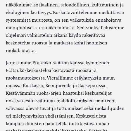
näkökulmat: sosiaalinen, taloudellinen, kulttuurinen ja
ekologinen kestävyys. Koska tavoittelemme merkittävää
systeemistä muutosta, on sen vaikutuksia ennakoitava
monipuolisesti eri näkökulmista. Sen vuoksi halusimme
ohjelman valmistelun aikana käydä rakentavaa
keskustelua ruoasta ja matkasta kohti huomisen
ruokalautasta.
Järjestimme Erätauko-säätiön kanssa kymmenen
Erätauko-keskustelua kestävästä ruoasta ja
ruokamuutoksesta. Vierailimme etäyhteyksin muun
muassa Kurikassa, Kemijärvellä ja Raaseporissa.
Kestävämmän ruoka-arjen haasteiksi keskustelijat
nostivat esiin valinnan mahdollisuuksien puutteen,
vahvassa olevat tavat ja tottumukset sekä ruokailijoiden
eri mieltymyksien yhdistämisen. Keskusteluista
kumpusi ihmisten halu tehdä töitä kestävämmän