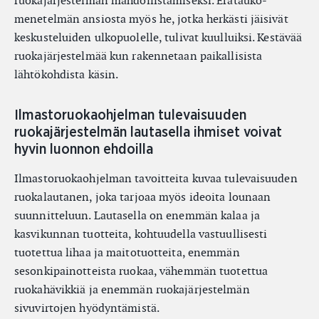
ruokajärjestelmän mahdollistamiseksi. Erätauko-
menetelmän ansiosta myös he, jotka herkästi jäisivät
keskusteluiden ulkopuolelle, tulivat kuulluiksi. Kestävää
ruokajärjestelmää kun rakennetaan paikallisista
lähtökohdista käsin.
Ilmastoruokaohjelman tulevaisuuden
ruokajärjestelmän lautasella ihmiset voivat
hyvin luonnon ehdoilla
Ilmastoruokaohjelman tavoitteita kuvaa tulevaisuuden
ruokalautanen, joka tarjoaa myös ideoita lounaan
suunnitteluun. Lautasella on enemmän kalaa ja
kasvikunnan tuotteita, kohtuudella vastuullisesti
tuotettua lihaa ja maitotuotteita, enemmän
sesonkipainotteista ruokaa, vähemmän tuotettua
ruokahävikkiä ja enemmän ruokajärjestelmän
sivuvirtojen hyödyntämistä.