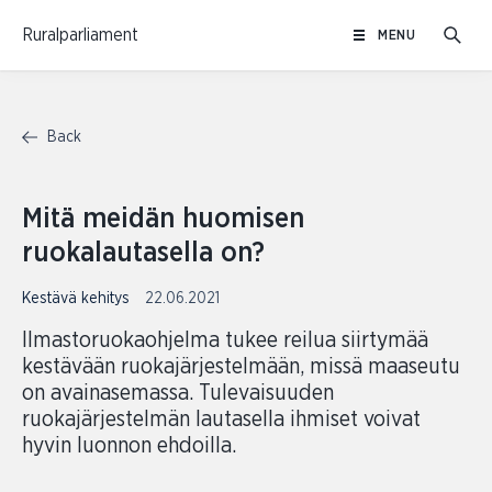
Skip
Ruralparliament
MENU
to
content
Back
Mitä meidän huomisen
ruokalautasella on?
Kestävä kehitys
22.06.2021
Ilmastoruokaohjelma tukee reilua siirtymää
kestävään ruokajärjestelmään, missä maaseutu
on avainasemassa. Tulevaisuuden
ruokajärjestelmän lautasella ihmiset voivat
hyvin luonnon ehdoilla.