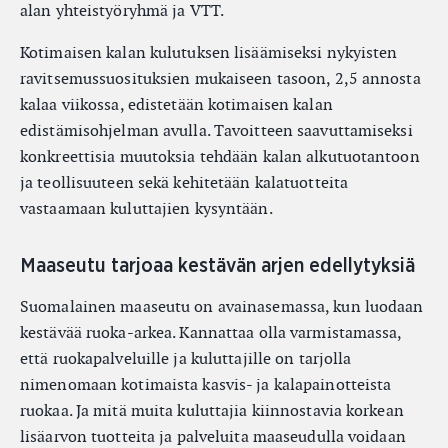
alan yhteistyöryhmä ja VTT.
Kotimaisen kalan kulutuksen lisäämiseksi nykyisten
ravitsemussuosituksien mukaiseen tasoon, 2,5 annosta
kalaa viikossa, edistetään kotimaisen kalan
edistämisohjelman avulla. Tavoitteen saavuttamiseksi
konkreettisia muutoksia tehdään kalan alkutuotantoon
ja teollisuuteen sekä kehitetään kalatuotteita
vastaamaan kuluttajien kysyntään.
Maaseutu tarjoaa kestävän arjen edellytyksiä
Suomalainen maaseutu on avainasemassa, kun luodaan
kestävää ruoka-arkea. Kannattaa olla varmistamassa,
että ruokapalveluille ja kuluttajille on tarjolla
nimenomaan kotimaista kasvis- ja kalapainotteista
ruokaa. Ja mitä muita kuluttajia kiinnostavia korkean
lisäarvon tuotteita ja palveluita maaseudulla voidaan