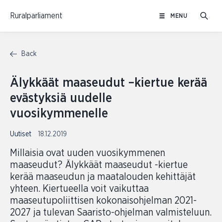
Skip
Ruralparliament
MENU
to
content
Back
Älykkäät maaseudut –kiertue kerää
evästyksiä uudelle
vuosikymmenelle
Uutiset
18.12.2019
Millaisia ovat uuden vuosikymmenen
maaseudut? Älykkäät maaseudut -kiertue
kerää maaseudun ja maatalouden kehittäjät
yhteen. Kiertueella voit vaikuttaa
maaseutupoliittisen kokonaisohjelman 2021-
2027 ja tulevan Saaristo-ohjelman valmisteluun.