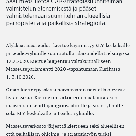
Saat myös tietoa CAP-strategiasuunnitelman
valmistelun etenemisestä ja pääset
valmistelemaan suunnitelman alueellisia
painopisteitä ja paikallisia strategioita.
Älykkäät maaseudut -kiertue käynnistyy ELY-keskuksille
ja Leader-ryhmille suunnatulla tilaisuudella Helsingissä
12.2.2020. Kiertue huipentuu valtakunnalliseen
Maaseutuparlamentti 2020 -tapahtumaan Kurikassa
1.-3.10.2020.
Oman kiertuepysäkkisi päivämäärän näet alla olevasta
listauksesta. Kiertue on tarkoitettu maakuntatason
maaseudun kehittäjäorganisaatioille ja sidosryhmille
sekä ELY-keskuksille ja Leader-ryhmille.
Maaseutuverkosto järjestää kiertueen sekä alueellisen
että paikallisen ohjelma- ja strategiatyön tueksi