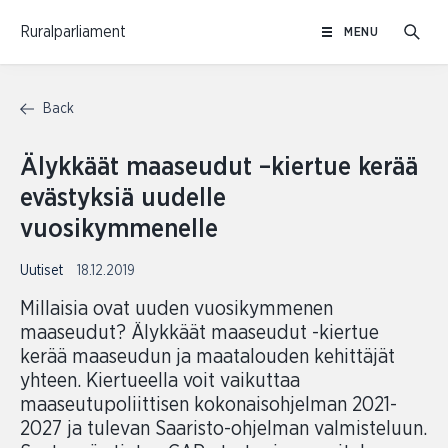
Skip
Ruralparliament
MENU
to
content
Back
Älykkäät maaseudut –kiertue kerää
evästyksiä uudelle
vuosikymmenelle
Uutiset
18.12.2019
Millaisia ovat uuden vuosikymmenen
maaseudut? Älykkäät maaseudut -kiertue
kerää maaseudun ja maatalouden kehittäjät
yhteen. Kiertueella voit vaikuttaa
maaseutupoliittisen kokonaisohjelman 2021-
2027 ja tulevan Saaristo-ohjelman valmisteluun.