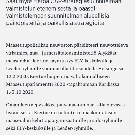
Saat myös tietoa CAP-strategiasuunnitelman
valmistelun etenemisestä ja pääset
valmistelemaan suunnitelman alueellisia
painopisteitä ja paikallisia strategioita.
Maaseutupolitiikan neuvoston pääsihteeri neuvotteleva
virkamies, maa- ja metsätalousministeriö Älykkäät
maaseudut -kiertue käynnistyy ELY-keskuksille ja
Leader-ryhmille suunnatulla tilaisuudella Helsingissä
12.2.2020. Kiertue huipentuu valtakunnalliseen
Maaseutuparlamentti 2020 -tapahtumaan Kurikassa
1.-3.10.2020.
Oman kiertuepysäkkisi päivämäärän näet alla olevasta
listauksesta. Kiertue on tarkoitettu maakuntatason
maaseudun kehittäjäorganisaatioille ja sidosryhmille
sekä ELY-keskuksille ja Leader-ryhmille.