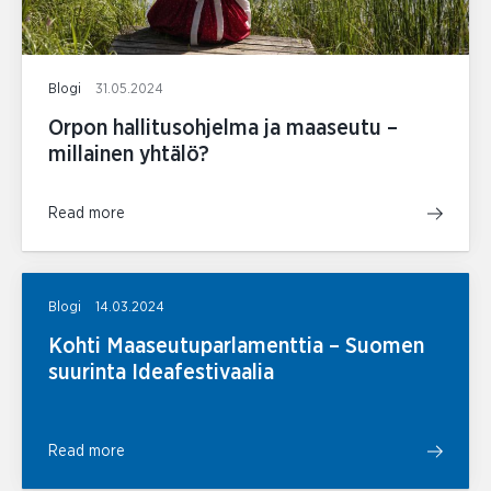
Blogi
31.05.2024
Orpon hallitusohjelma ja maaseutu –
millainen yhtälö?
Read more
Blogi
14.03.2024
Kohti Maaseutuparlamenttia – Suomen
suurinta Ideafestivaalia
Read more