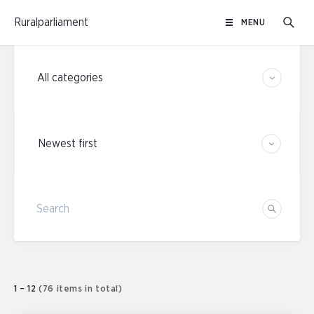
Skip
Ruralparliament
MENU
to
content
Category filters
Sort results
Search
Search
1 – 12
(76 items in total)