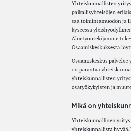
Yhteiskunnallisten yrity
paikallisyhteisöjen erila
saa toimintamuodon ja li
kyseessä yleishyödyllinen
Aluetyöntekijämme tukev
Osaamiskeskuksesta löyt
Osaamiskeskus palvelee 
on parantaa yhteiskunnall
yhteiskunnallisten yritys
osatyökykyisten ja muute
Mikä on yhteiskunn
Yhteiskunnallinen yritys
yhteiskunnallista hyvää. 