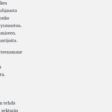
ukea
 ohjausta
 onko
itysmuotoa.
ämiseen.
ntijoita.
oitteenamme
ä
tä.
on tehdä
 sektorin