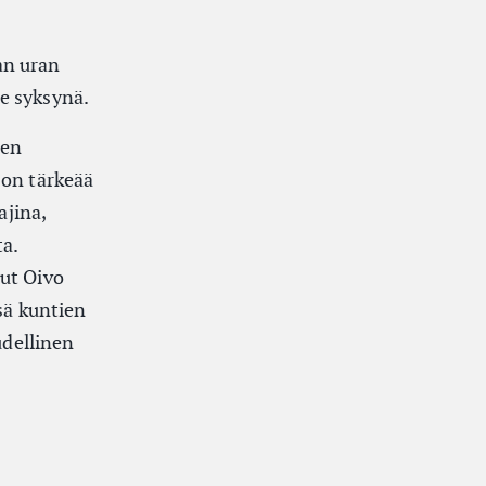
an uran
e syksynä.
ten
on tärkeää
ajina,
ta.
nut Oivo
sä kuntien
udellinen