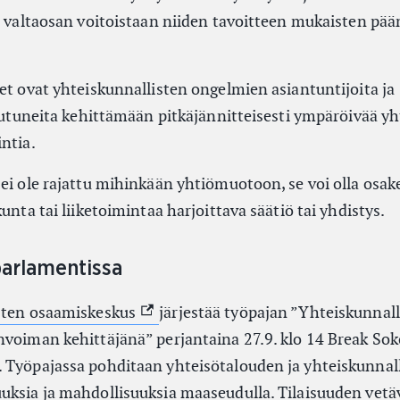
ät valtaosan voitoistaan niiden tavoitteen mukaisten pä
et ovat yhteiskunnallisten ongelmien asiantuntijoita ja
toutuneita kehittämään pitkäjännitteisesti ympäröivää y
ntia.
 ei ole rajattu mihinkään yhtiömuotoon, se voi olla osa
unta tai liiketoimintaa harjoittava säätiö tai yhdistys.
arlamentissa
(External link)
sten osaamiskeskus
järjestää työpajan ”Yhteiskunnal
nvoiman kehittäjänä” perjantaina 27.9. klo 14 Break Sok
 Työpajassa pohditaan yhteisötalouden ja yhteiskunnal
uksia ja mahdollisuuksia maaseudulla. Tilaisuuden vetä