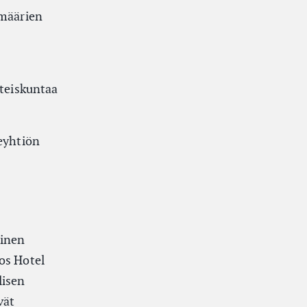
ämäärien
hteiskuntaa
keyhtiön
linen
os Hotel
lisen
vät