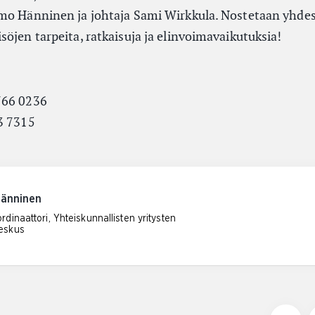
mo Hänninen ja johtaja Sami Wirkkula. Nostetaan yhdess
öjen tarpeita, ratkaisuja ja elinvoimavaikutuksia!
766 0236
3 7315
Hänninen
dinaattori, Yhteiskunnallisten yritysten
eskus