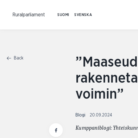
Ruralparliament
SUOMI
SVENSKA
”Maaseudu
Back
rakenneta
voimin”
Blogi
20.09.2024
Kumppaniblogi: Yhteiskunn