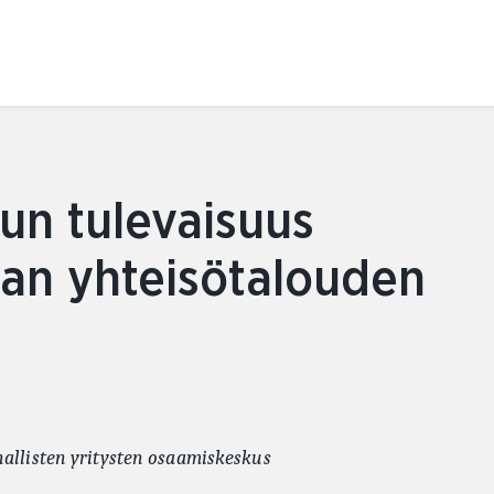
Skip
to
content
n tulevaisuus
an yhteisötalouden
allisten yritysten osaamiskeskus