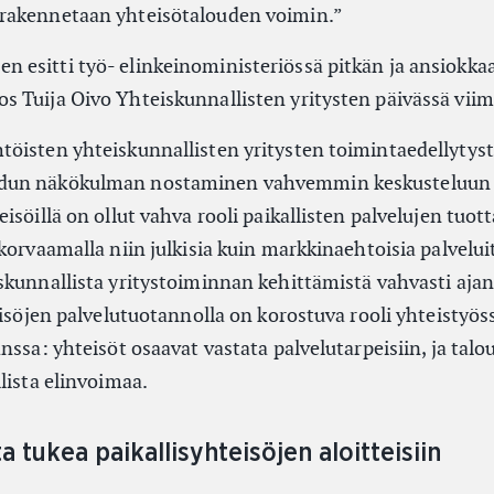
rakennetaan yhteisötalouden voimin.”
esitti työ- elinkeinoministeriössä pitkän ja ansiokka
 Tuija Oivo Yhteiskunnallisten yritysten päivässä viim
öisten yhteiskunnallisten yritysten toimintaedellytys
dun näkökulman nostaminen vahvemmin keskusteluun 
söillä on ollut vahva rooli paikallisten palvelujen tuott
korvaamalla niin julkisia kuin markkinaehtoisia palvelui
skunnallista yritystoiminnan kehittämistä vahvasti aja
eisöjen palvelutuotannolla on korostuva rooli yhteistyös
nssa: yhteisöt osaavat vastata palvelutarpeisiin, ja talo
lista elinvoimaa.
tukea paikallisyhteisöjen aloitteisiin