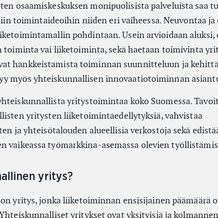
sten osaamiskeskuksen monipuolisista palveluista saa t
isiin toimintaideoihin niiden eri vaiheessa. Neuvontaa ja
iketoimintamallin pohdintaan. Usein arvioidaan aluksi,
 toiminta vai liiketoiminta, sekä haetaan toimivinta yr
at hankkeistamista toiminnan suunnitteluun ja kehitt
yy myös yhteiskunnallisen innovaatiotoiminnan asiantu
yhteiskunnallista yritystoimintaa koko Suomessa. Tav
isten yritysten liiketoimintaedellytyksiä, vahvistaa
ten ja yhteisötalouden alueellisia verkostoja sekä edistä
n vaikeassa työmarkkina-asemassa olevien työllistämis
allinen yritys?
 on yritys, jonka liiketoiminnan ensisijainen päämäärä 
Yhteiskunnalliset yritykset ovat yksityisiä ja kolmannen