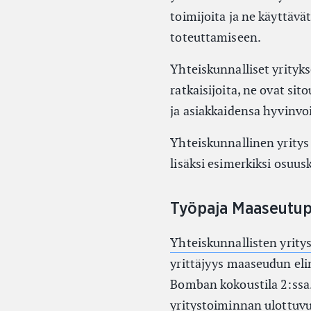
toimijoita ja ne käyttäv
toteuttamiseen.
Yhteiskunnalliset yrityks
ratkaisijoita, ne ovat si
ja asiakkaidensa hyvinvoi
Yhteiskunnallinen yritys
lisäksi esimerkiksi osuusk
Työpaja Maaseutup
Yhteiskunnallisten yrity
yrittäjyys maaseudun eli
Bomban kokoustila 2:ssa.
yritystoiminnan ulottuvu