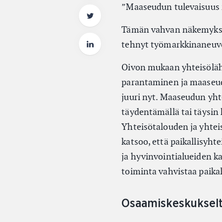
”Maaseudun tulevaisuus 
Tämän vahvan näkemyksen 
tehnyt työmarkkinaneuvos
Oivon mukaan yhteisöläht
parantaminen ja maaseu
juuri nyt. Maaseudun yhtei
täydentämällä tai täysin 
Yhteisötalouden ja yhtei
katsoo, että paikallisyht
ja hyvinvointialueiden ka
toiminta vahvistaa paikal
Osaamiskeskukselta 