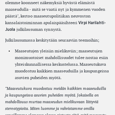
olemme koonneet näkemyksiä hyvästä elämästä
maaseudulla - mitä se vaatii nyt ja kymmenen vuoden
päästä", kertoo maaseutupolitiikan neuvoston
kansalaistoiminnan apulaispääsihteeri
Virpi Harilahti-
julkilausuman synnystä.
Juola
Julkilausumassa keskitytään seuraaviin teemoihin;
Maaseutujen yleisiin mielikuviin; maaseutujen
monimuotoiset mahdollisuudet tulee nostaa esiin
yhteiskunnallisessa keskustelussa. Maaseutukuva
muodostuu kaikkien maaseuduilla ja kaupungeissa
asuvien puheiden myötä.
“
Maaseutukuva muodostuu meidän kaikkien maaseuduilla
ja kaupungeissa asuvien puheiden myötä. Jokaisella on
mahdollisuus murtaa maaseudun mielikuvaan liittyviä
stereotypioita. Miten luomme ja vahvistamme omilla