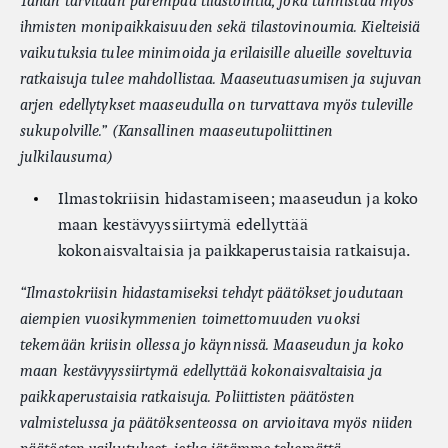
Tähän tarvitaan parempaa tilastointia, joka tunnistaa myös
ihmisten monipaikkaisuuden sekä tilastovinoumia. Kielteisiä
vaikutuksia tulee minimoida ja erilaisille alueille soveltuvia
ratkaisuja tulee mahdollistaa. Maaseutuasumisen ja sujuvan
arjen edellytykset maaseudulla on turvattava myös tuleville
sukupolville.” (Kansallinen maaseutupoliittinen
julkilausuma)
Ilmastokriisin hidastamiseen; maaseudun ja koko
maan kestävyyssiirtymä edellyttää
kokonaisvaltaisia ja paikkaperustaisia ratkaisuja.
“
Ilmastokriisin hidastamiseksi tehdyt päätökset joudutaan
aiempien vuosikymmenien toimettomuuden vuoksi
tekemään kriisin ollessa jo käynnissä. Maaseudun ja koko
maan kestävyyssiirtymä edellyttää kokonaisvaltaisia ja
paikkaperustaisia ratkaisuja. Poliittisten päätösten
valmistelussa ja päätöksenteossa on arvioitava myös niiden