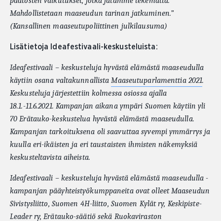
päätösten vaikutukset, jotka jätämme tekemättä.
Mahdollistetaan maaseudun tarinan jatkuminen.”
(Kansallinen maaseutupoliittinen julkilausuma)
Lisätietoja Ideafestivaali-keskusteluista:
Ideafestivaali – keskusteluja hyvästä elämästä maaseudulla
käytiin osana valtakunnallista
Maaseutuparlamenttia 2021
.
Keskusteluja järjestettiin kolmessa osiossa ajalla
18.1.-11.6.2021. Kampanjan aikana ympäri Suomen käytiin yli
70 Erätauko-keskustelua hyvästä elämästä maaseudulla.
Kampanjan tarkoituksena oli saavuttaa syvempi ymmärrys ja
kuulla eri-ikäisten ja eri taustaisten ihmisten näkemyksiä
keskusteltavista aiheista.
Ideafestivaali – keskusteluja hyvästä elämästä maaseudulla -
kampanjan pääyhteistyökumppaneita ovat olleet Maaseudun
Sivistysliitto, Suomen 4H-liitto, Suomen Kylät ry, Keskipiste-
Leader ry, Erätauko-säätiö sekä Ruokaviraston