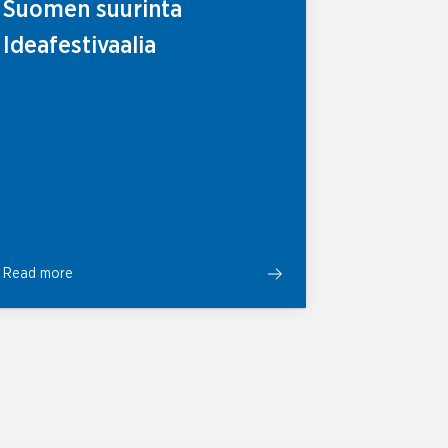
Suomen suurinta
Ideafestivaalia
Read more