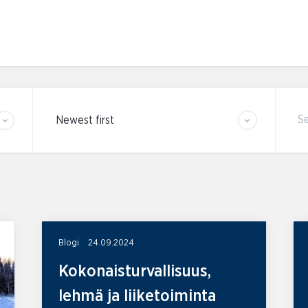
Skip
to
content
Sort results
S
Blogi
24.09.2024
Kokonaisturvallisuus,
lehmä ja liiketoiminta