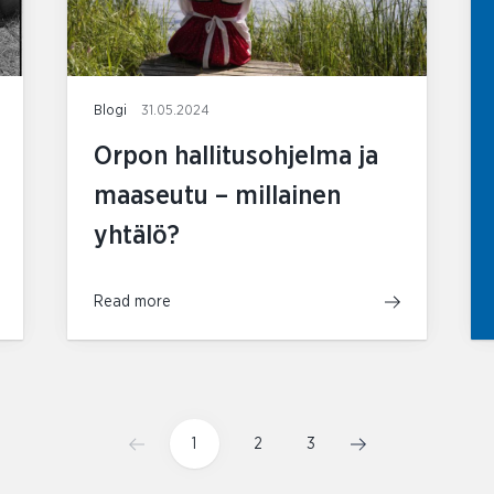
Blogi
31.05.2024
Orpon hallitusohjelma ja
maaseutu – millainen
yhtälö?
Read more
1
2
3