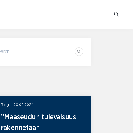
earch
Search
Blogi
20.09.2024
”Maaseudun tulevaisuus
rakennetaan