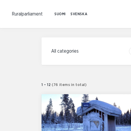
Ruralparliament
SUOMI
SVENSKA
Category filters
1 – 12
(76 items in total)