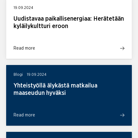
19.09.2024
Uudistavaa paikallisenergiaa: Herätetään
kyläilykultturi eroon
Read more
Blogi
19.09.2024
Yhteistyöllä älykästä matkailua
maaseudun hyväksi
Read more