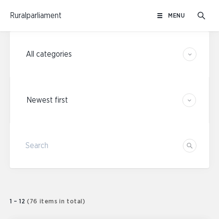
Skip
Ruralparliament
MENU
to
content
Category filters
Sort results
Search
Search
1 – 12
(76 items in total)