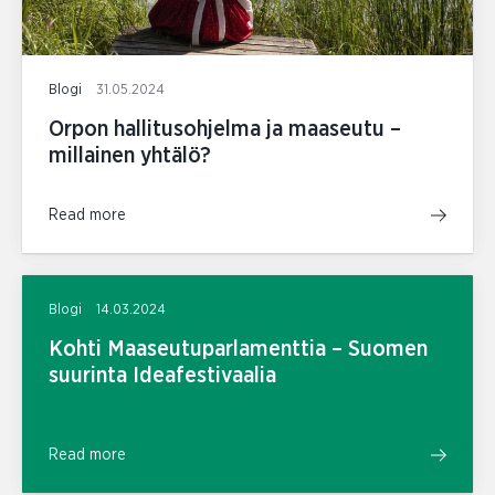
Blogi
31.05.2024
Orpon hallitusohjelma ja maaseutu –
millainen yhtälö?
Read more
Blogi
14.03.2024
Kohti Maaseutuparlamenttia – Suomen
suurinta Ideafestivaalia
Read more