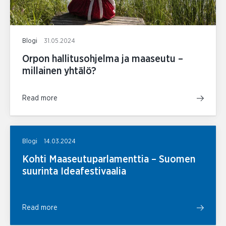
Blogi
31.05.2024
Orpon hallitusohjelma ja maaseutu –
millainen yhtälö?
Read more
Blogi
14.03.2024
Kohti Maaseutuparlamenttia – Suomen
suurinta Ideafestivaalia
Read more