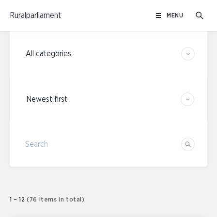
Skip
Ruralparliament
MENU
to
content
Category filters
Sort results
Search
Search
1 – 12
(76 items in total)