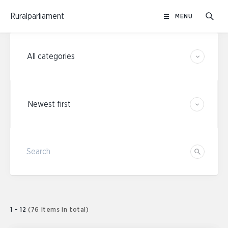
Skip
Ruralparliament
MENU
to
content
Category filters
Sort results
Search
Search
1 – 12
(76 items in total)