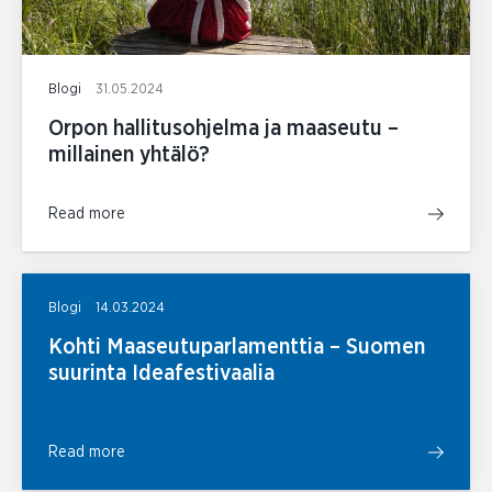
Blogi
31.05.2024
Orpon hallitusohjelma ja maaseutu –
millainen yhtälö?
Read more
Blogi
14.03.2024
Kohti Maaseutuparlamenttia – Suomen
suurinta Ideafestivaalia
Read more