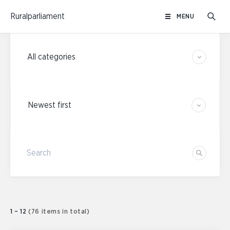
Skip
Ruralparliament
MENU
to
content
Category filters
Sort results
Search
Search
1 – 12
(76 items in total)