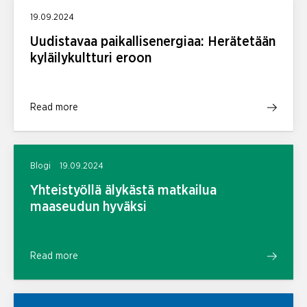
19.09.2024
Uudistavaa paikallisenergiaa: Herätetään
kyläilykultturi eroon
Read more
Blogi
19.09.2024
Yhteistyöllä älykästä matkailua
maaseudun hyväksi
Read more