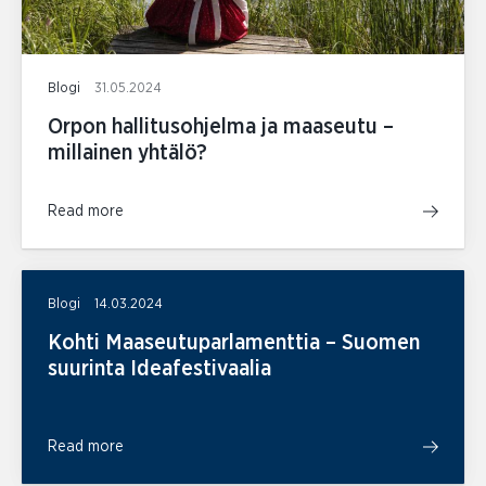
Blogi
31.05.2024
Orpon hallitusohjelma ja maaseutu –
millainen yhtälö?
Read more
Blogi
14.03.2024
Kohti Maaseutuparlamenttia – Suomen
suurinta Ideafestivaalia
Read more